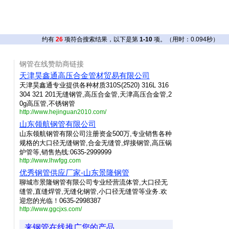
约有
26
项符合搜索结果，以下是第
1-10
项。（用时：
0.094
秒）
钢管在线赞助商链接
天津昊鑫通高压合金管材贸易有限公司
天津昊鑫通专业提供各种材质310S(2520) 316L 316
304 321 201无缝钢管,高压合金管,天津高压合金管,2
0g高压管,不锈钢管
http://www.hejinguan2010.com/
山东领航钢管有限公司
山东领航钢管有限公司注册资金500万,专业销售各种
规格的大口径无缝钢管,合金无缝管,焊接钢管,高压锅
炉管等,销售热线:0635-2999999
http://www.lhwfgg.com
优秀钢管供应厂家-山东景隆钢管
聊城市景隆钢管有限公司专业经营流体管,大口径无
缝管,直缝焊管,无缝化钢管,小口径无缝管等业务.欢
迎您的光临！0635-2998387
http://www.ggcjxs.com/
来钢管在线推广您的产品