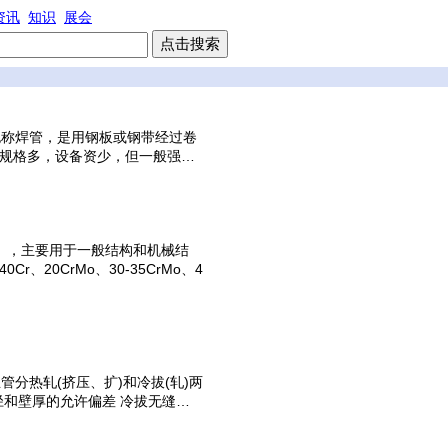
资讯
知识
展会
焊管，是用钢板或钢带经过卷
规格多，设备资少，但一般强…
钢管），主要用于一般结构和机械结
、20CrMo、30-35CrMo、4
管分热轧(挤压、扩)和冷拔(轧)两
外径和壁厚的允许偏差 冷拔无缝…