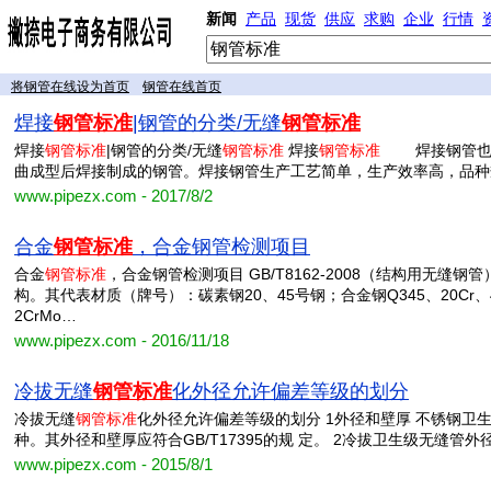
新闻
产品
现货
供应
求购
企业
行情
将钢管在线设为首页
钢管在线首页
焊接
钢管标准
|钢管的分类/无缝
钢管标准
焊接
钢管标准
|钢管的分类/无缝
钢管标准
焊接
钢管标准
焊接钢管也称
曲成型后焊接制成的钢管。焊接钢管生产工艺简单，生产效率高，品种
www.pipezx.com - 2017/8/2
合金
钢管标准
，合金钢管检测项目
合金
钢管标准
，合金钢管检测项目 GB/T8162-2008（结构用无缝
构。其代表材质（牌号）：碳素钢20、45号钢；合金钢Q345、20Cr、40Cr
2CrMo…
www.pipezx.com - 2016/11/18
冷拔无缝
钢管标准
化外径允许偏差等级的划分
冷拔无缝
钢管标准
化外径允许偏差等级的划分 1外径和壁厚 不锈钢卫生
种。其外径和壁厚应符合GB/T17395的规 定。 2冷拔卫生级无缝管
www.pipezx.com - 2015/8/1