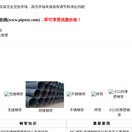
应该完全交给市场，因为市场本身就有调节和净化功能!
在线(
www.pipezx.com
)
，即可享受优惠价格！
因
速放缓
无缝钢管
不锈钢管
焊管
小口径厚壁钢
焊接钢管
管
钢 管 知 识
最 新 新 闻