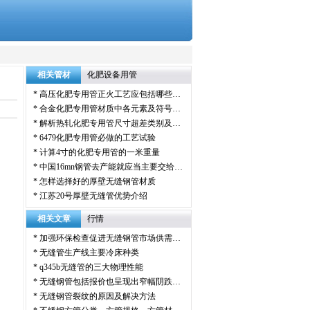
相关管材
化肥设备用管
*
高压化肥专用管正火工艺应包括哪些…
*
合金化肥专用管材质中各元素及符号…
*
解析热轧化肥专用管尺寸超差类别及…
*
6479化肥专用管必做的工艺试验
*
计算4寸的化肥专用管的一米重量
*
中国16mn钢管去产能就应当主要交给…
*
怎样选择好的厚壁无缝钢管材质
*
江苏20号厚壁无缝管优势介绍
相关文章
行情
*
加强环保检查促进无缝钢管市场供需…
*
无缝管生产线主要冷床种类
*
q345b无缝管的三大物理性能
*
无缝钢管包括报价也呈现出窄幅阴跌…
*
无缝钢管裂纹的原因及解决方法