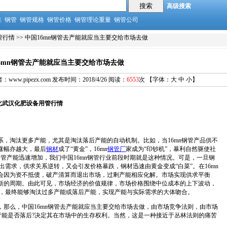
高级搜索
准
钢管
钢管规格
钢管价格
钢管理论重量
钢管公司
管行情
>> 中国16mn钢管去产能就应当主要交给市场去做
6mn钢管去产能就应当主要交给市场去做
www.pipezx.com 发布时间：2018/4/26 阅读：
6553
次 【字体：
大
中
小
】
湖北武汉化肥设备用管行情
，淘汰更多产能，尤其是淘汰落后产能的自动机制。比如，当16mn钢管产品供不
涨幅亦越大，最后
钢材
成了“黄金”，16mn
钢管厂
家成为“印钞机”，暴利自然驱使社
n钢管产能迅速增加，我们中国16mn钢管行业前段时期就是这种情况。可是，一旦钢
出需求，供求关系逆转，又会引发价格暴跌，钢材迅速由黄金变成“白菜”。在16mn
会因为资不抵债，破产清算而退出市场，过剩产能相应化解。市场实现供求平衡
新的周期。由此可见，市场经济的价值规律，市场价格围绕中位成本的上下波动，
出，最终能够淘汰过多产能或落后产能，实现产能与实际需求的大体吻合。
么，中国16mn钢管去产能就应当主要交给市场去做，由市场竞争法则，由市场
家产能是否落后?决定其在市场中的生存权利。当然，这是一种接近于丛林法则的痛苦