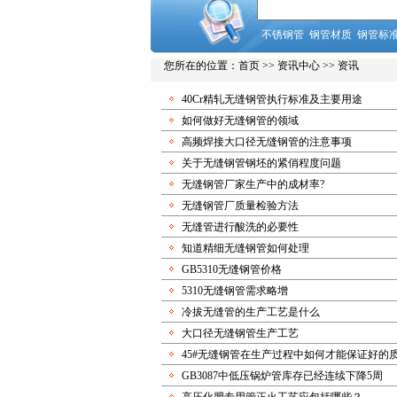
不锈钢管
钢管材质
钢管标
您所在的位置：
首页
>>
资讯中心
>> 资讯
40Cr精轧无缝钢管执行标准及主要用途
如何做好无缝钢管的领域
高频焊接大口径无缝钢管的注意事项
关于无缝钢管钢坯的紧俏程度问题
无缝钢管厂家生产中的成材率?
无缝钢管厂质量检验方法
无缝管进行酸洗的必要性
知道精细无缝钢管如何处理
GB5310无缝钢管价格
5310无缝钢管需求略增
冷拔无缝管的生产工艺是什么
大口径无缝钢管生产工艺
45#无缝钢管在生产过程中如何才能保证好的
GB3087中低压锅炉管库存已经连续下降5周