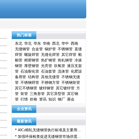
热门标签
东北
华北
华东
华南
西北
华中
西南
无缝钢管
合金管
锅炉管
不锈钢管
直缝
焊管
螺旋焊管
无缝化焊管
其它焊管
船
舶管
精密钢管
热扩钢管
热轧钢管
冷拔
钢管
厚壁钢管
光亮管
吹氧管
液压支架
管
石油裂化管
石油套管
流体管
化肥设
备用管
结构管
其他无缝管
不锈钢无缝
管
不锈钢焊管
不锈钢方管
不锈钢矩管
其它不锈钢管
镀锌钢管
其它镀锌管
方
管
矩管
三角形管
其它异型管
其它钢
管
行情
价格
资讯
知识
钢厂
展会
企业资讯
最新资讯
*
40Cr精轧无缝钢管执行标准及主要用…
*
加强环保检查促进无缝钢管市场供需…