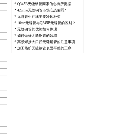
*
Q345B无缝钢管商家信心有所提振
*
42crmo无缝钢管市场心态偏弱?
*
无缝管生产线主要冷床种类
*
16mn无缝管与Q345B无缝管的区别？…
*
无缝钢管的优势如何体现
*
如何做好无缝钢管的领域
*
高频焊接大口径无缝钢管的注意事项…
*
加工热扩无缝钢管表面平整的工序