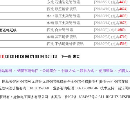
东北 石油裂化管 资讯
[2018/5/21] (点击
4430
)
西北 厚壁钢管 资讯
[2018/4/10] (点击
4624
)
华中 液压支架管 资讯
[2018/3/19] (点击
4602
)
华南 液压支架管 资讯
[2018/3/14] (点击
3873
)
西北 合金管 资讯
[2018/3/9] (点击
4660
)
面还将延续
华南 其它钢管 资讯
[2018/2/28] (点击
4719
)
西北 不锈钢无缝管 资讯
[2018/2/26] (点击
4516
)
[1]
[2]
[3]
[4]
[5]
[6]
[7]
[8]
[9]
[10]
[11]
下一页
末页
网站地图
－
钢管市场专栏
－
公司简介
－
付款方式
－
联系方式
－
使用帮助
－
招聘人
网站关键词:
钢管网
|
无缝管
|
无缝钢管规格表
|
合金钢管价格
|
钢管厂
|
钢管公司
|
钢管在线
无缝钢管价格咨询：18106357068 业务咨询电话：0635-8899346
技术支持：前沿网
© 版权所有：撇捺电子商务有限公司 备案号：
鲁ICP备18034967号-2
ALL RIGHTS RES