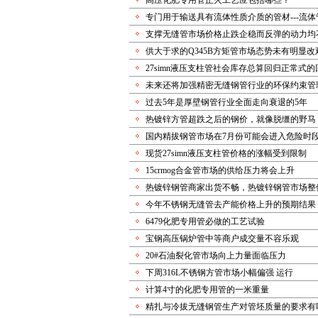
高压化肥专用管正火工艺应包括哪些？
专门用于输送具有流体性质介质的管材---流体
支撑无缝管市场价格止跌企稳而反弹的动力均
供大于求的Q345B方矩管市场态势未有明显改
27simn液压支柱管社会库存总算回归正常式的
未来还将加强精密无缝钢管行业的环保约束管
过去5年是厚壁钢管行业全面走向衰退的5年
热镀锌方管超跌之后的钢价，就像脱缰的野马
国内精拔钢管市场在7月份可能会进入危险时
现货27simn液压支柱管价格的涨幅受到限制
15crmog合金管市场的供给压力将会上升
热镀锌钢管商家出货不畅，热镀锌钢管市场整
今年不锈钢无缝管去产能价格上升的预期结果
6479化肥专用管必做的工艺试验
宝钢高压锅炉管中等商户成交量不容乐观
20#石油裂化管市场向上力量面临压力
下周316L不锈钢方管市场小幅偏强 运行
计算4寸的化肥专用管的一米重量
精扎与冷拔无缝钢管生产对管坯质量的要求有