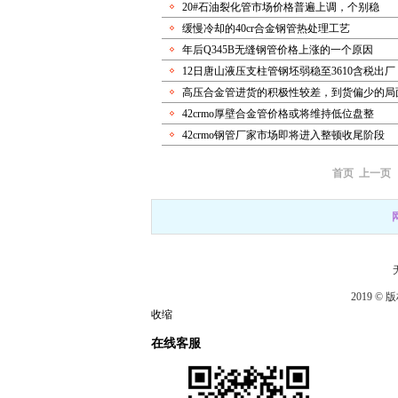
20#石油裂化管市场价格普遍上调，个别稳
缓慢冷却的40cr合金钢管热处理工艺
年后Q345B无缝钢管价格上涨的一个原因
12日唐山液压支柱管钢坯弱稳至3610含税出厂
高压合金管进货的积极性较差，到货偏少的局
42crmo厚壁合金管价格或将维持低位盘整
42crmo钢管厂家市场即将进入整顿收尾阶段
首页
上一页
2019 
收缩
在线客服