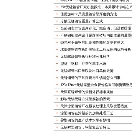
本周15CrMo合金圆钢钢厂采购方面较为谨慎
35#无缝钢管厂家积极跟涨，本周累计涨幅在15
使用游标卡尺测量钢管壁厚度的方法
冷拔无缝钢管重量计算公式
当前钢市方管去库存化开始启动，但进程缓慢
不锈钢板辊列设计是影响铸坯内部质量的最重
抛光对不锈钢的组织和性能的影响有多大
球墨铸铁管在长距离输水工程应用的优势分析
无锡螺旋钢管执行标准分几种？
型材（钢材）经营的基本术语
无锡焊管出口量以及出口单价走势
无缝钢管的正常浮锈与生锈是怎么回事
123x12mm无锡厚壁合金管价格重回弱势调整
天津直缝焊管的最新外径标准规格
影响无锡无缝方矩管腐蚀的因素
天津涂塑钢管厂在报表处理上采取变通措施
涂塑钢管在涂塑前的加热处理工艺
异型钢管的生产技术水平有妙招
无锡衬塑钢管，钢塑复合管特点