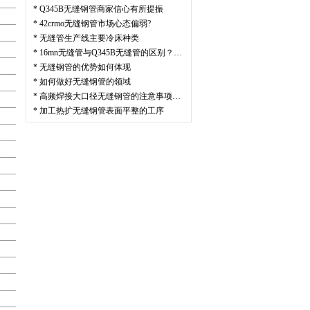
*
Q345B无缝钢管商家信心有所提振
*
42crmo无缝钢管市场心态偏弱?
*
无缝管生产线主要冷床种类
*
16mn无缝管与Q345B无缝管的区别？…
*
无缝钢管的优势如何体现
*
如何做好无缝钢管的领域
*
高频焊接大口径无缝钢管的注意事项…
*
加工热扩无缝钢管表面平整的工序