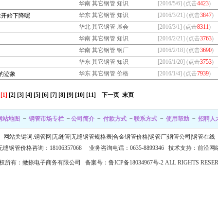
华南 其它钢管 知识
[2016/5/6] (点击
4423
)
华东 其它钢管 知识
[2016/3/21] (点击
3847
)
性开始下降呢
华北 其它钢管 展会
[2016/3/1] (点击
8311
)
华南 其它钢管 知识
[2016/2/21] (点击
3763
)
华南 其它钢管 钢厂
[2016/2/18] (点击
3690
)
华东 其它钢管 知识
[2016/1/20] (点击
3753
)
华东 其它钢管 价格
[2016/1/4] (点击
7939
)
的迹象
[1]
[2]
[3]
[4]
[5]
[6]
[7]
[8]
[9]
[10]
[11]
下一页
末页
网站地图
－
钢管市场专栏
－
公司简介
－
付款方式
－
联系方式
－
使用帮助
－
招聘人
网站关键词:
钢管网
|
无缝管
|
无缝钢管规格表
|
合金钢管价格
|
钢管厂
|
钢管公司
|
钢管在线
无缝钢管价格咨询：18106357068 业务咨询电话：0635-8899346
技术支持：前沿网
© 版权所有：撇捺电子商务有限公司 备案号：
鲁ICP备18034967号-2
ALL RIGHTS RES