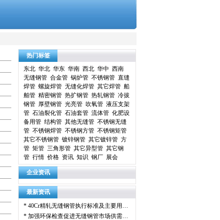
热门标签
东北
华北
华东
华南
西北
华中
西南
无缝钢管
合金管
锅炉管
不锈钢管
直缝
焊管
螺旋焊管
无缝化焊管
其它焊管
船
舶管
精密钢管
热扩钢管
热轧钢管
冷拔
钢管
厚壁钢管
光亮管
吹氧管
液压支架
管
石油裂化管
石油套管
流体管
化肥设
备用管
结构管
其他无缝管
不锈钢无缝
管
不锈钢焊管
不锈钢方管
不锈钢矩管
其它不锈钢管
镀锌钢管
其它镀锌管
方
管
矩管
三角形管
其它异型管
其它钢
管
行情
价格
资讯
知识
钢厂
展会
企业资讯
最新资讯
*
40Cr精轧无缝钢管执行标准及主要用…
*
加强环保检查促进无缝钢管市场供需…