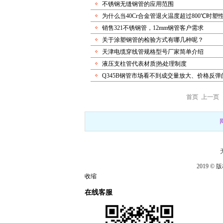
不锈钢无缝钢管的应用范围
为什么当40Cr合金管退火温度超过800℃时塑
销售321不锈钢管，12mm钢管客户需求
关于涂塑钢管的检验方式有哪几种呢？
天津电缆穿线管规格型号厂家简单介绍
液压支柱管代表材质|热处理制度
Q345B钢管市场看不到成交量放大、价格反弹
首页
上一页
2019 
收缩
在线客服