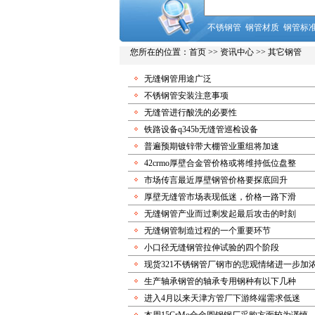
不锈钢管
钢管材质
钢管标
您所在的位置：
首页
>>
资讯中心
>> 其它钢管
无缝钢管用途广泛
不锈钢管安装注意事项
无缝管进行酸洗的必要性
铁路设备q345b无缝管巡检设备
普遍预期镀锌带大棚管业重组将加速
42crmo厚壁合金管价格或将维持低位盘整
市场传言最近厚壁钢管价格要探底回升
厚壁无缝管市场表现低迷，价格一路下滑
无缝钢管产业而过剩发起最后攻击的时刻
无缝钢管制造过程的一个重要环节
小口径无缝钢管拉伸试验的四个阶段
现货321不锈钢管厂钢市的悲观情绪进一步加
生产轴承钢管的轴承专用钢种有以下几种
进入4月以来天津方管厂下游终端需求低迷